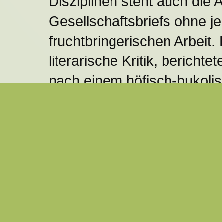
Disziplinen steht auch die 
Gesellschaftsbriefs ohne je
fruchtbringerischen Arbeit.
literarische Kritik, bericht
nach einem höfisch-bukoli
d' Urfé), welche in einer u
und Schäfern beiderlei Ges
Amants) zwischen 1623 un
Zeitvertreib boten. Auf Tre
Gesellschaft diskutierte m
Übersetzungs- und Fremdwo
radikalen Puristen am Wer