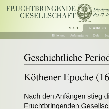
START
EINFüHRUNG
EINFüHRUNG
Einleitung
Anfangsjahre
Ziele
Soz
Geschichtliche Perio
Köthener Epoche (1
Nach den Anfängen stieg di
Fruchtbringenden Gesellsc